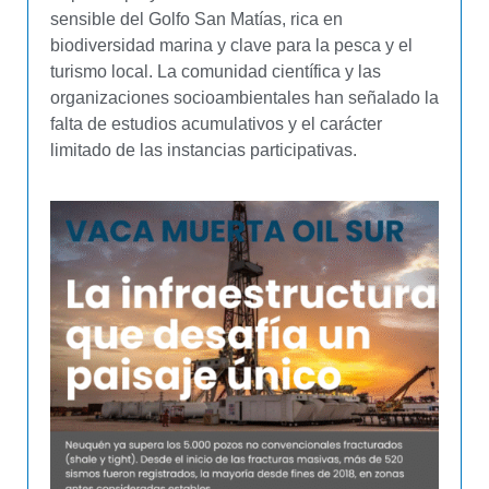
sensible del Golfo San Matías, rica en
biodiversidad marina y clave para la pesca y el
turismo local. La comunidad científica y las
organizaciones socioambientales han señalado la
falta de estudios acumulativos y el carácter
limitado de las instancias participativas.
Southern Energy
Proyecto de exportación de gas mediante buques
flotantes de licuefacción frente a Las Grutas, una
localidad turística sobre el Golfo San Matías.
Impulsado por Pan American Energy, Golar LNG y
YPF, contempla la instalación de dos unidades
flotantes: una que operaría con gas de la Cuenca
Austral, y otra que requeriría un gasoducto de más
de 600 km desde Vaca Muerta.
La audiencia pública fue restringida y el estudio de
impacto presentado no incluía la versión completa
del proyecto. Posteriormente se modificó