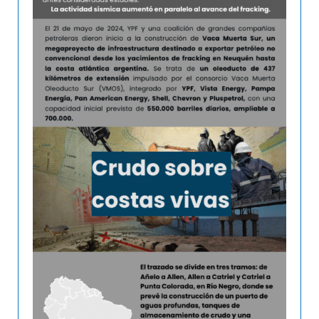
información técnica sin una nueva evaluación. Se
omiten impactos acumulativos y no se considera
cómo se superpone con otras actividades
económicas y ecológicas de la región.
Los buques FLNG modifican la temperatura y
salinidad del agua, y aumentan las emisiones de
metano,un gas con gran poder de calentamiento.
Además, intensifican el tránsito marítimo en zonas
de reproducción y migración de especies
emblemáticas como la ballena franca austral.