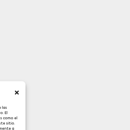
 las
o. El
os como el
te sitio.
amente a